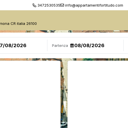
3472530535
info@appartamentifortitudo.com
mona CR italia 26100
Partenza