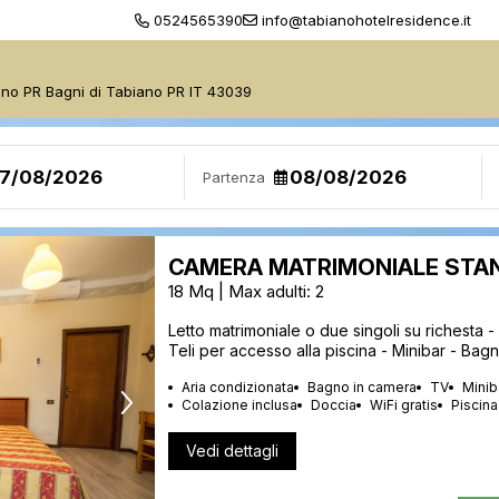
0524565390
info@tabianohotelresidence.it
ano PR Bagni di Tabiano PR IT 43039
Partenza
CAMERA MATRIMONIALE STA
18 Mq | Max adulti: 2
Letto matrimoniale o due singoli su richesta - 
Teli per accesso alla piscina - Minibar - Bag
Aria condizionata
Bagno in camera
TV
Minib
Colazione inclusa
Doccia
WiFi gratis
Piscina
Vedi dettagli