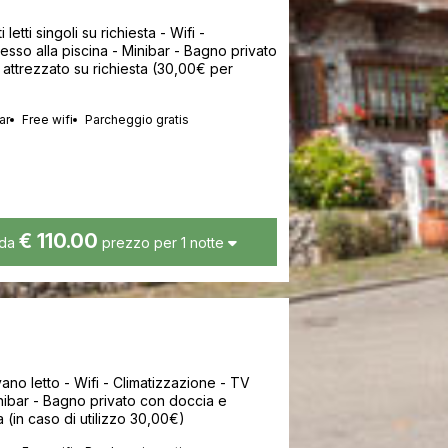
 letti singoli su richiesta - Wifi -
cesso alla piscina - Minibar - Bagno privato
 attrezzato su richiesta (30,00€ per
ar
Free wifi
Parcheggio gratis
€ 110.00
da
prezzo per 1 notte
divano letto - Wifi - Climatizzazione - TV
Minibar - Bagno privato con doccia e
a (in caso di utilizzo 30,00€)