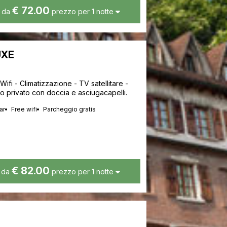
€ 72.00
da
prezzo per 1 notte
UXE
 Wifi - Climatizzazione - TV satellitare -
no privato con doccia e asciugacapelli.
ar
Free wifi
Parcheggio gratis
€ 82.00
da
prezzo per 1 notte